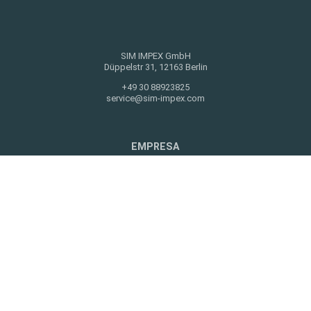
SIM IMPEX GmbH
Düppelstr 31, 12163 Berlin
+49 30 88923825
service@sim-impex.com
EMPRESA
EMPRESA
NOTICIAS
CONTACTO
NOTAS LEGALES
AVISO LEGAL
PRIVACIDAD