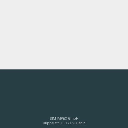
SIM IMPEX GmbH
Düppelstr 31, 12163 Berlin