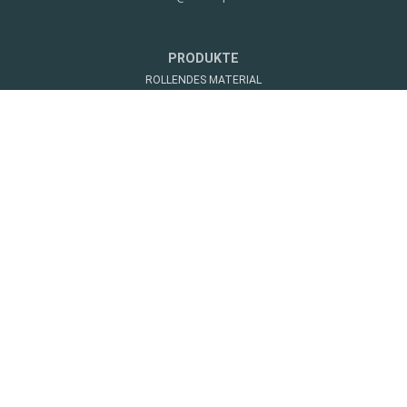
PRODUKTE
ROLLENDES MATERIAL
WERKSTATTAUSRÜSTUNG
DAS UNTERNEHMEN
UNTERNEHMEN
EVENTS
PARTNER
KONTAKT
RECHTLICHES
IMPRESSUM
DATENSCHUTZ