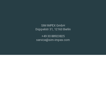
SIM IMPEX GmbH
Düppelstr 31, 12163 Berlin
+49 30 88923825
service@sim-impex.com
PRODUKTE
ROLLENDES MATERIAL
WERKSTATTAUSRÜSTUNG
DAS UNTERNEHMEN
UNTERNEHMEN
EVENTS
PARTNER
KONTAKT