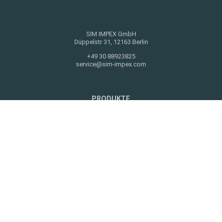
SIM IMPEX GmbH
Düppelstr 31, 12163 Berlin
+49 30 88923825
service@sim-impex.com
PRODUKTE
ROLLENDES MATERIAL
WERKSTATTAUSRÜSTUNG
DAS UNTERNEHMEN
UNTERNEHMEN
EVENTS
PARTNER
KONTAKT
RECHTLICHES